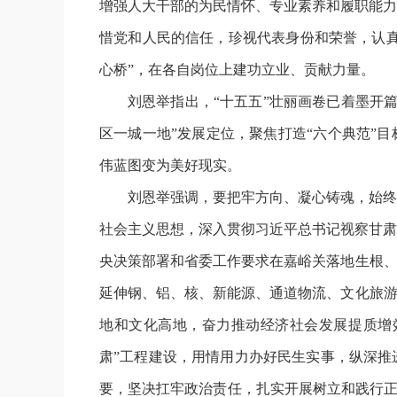
增强人大干部的为民情怀、专业素养和履职能力
惜党和人民的信任，珍视代表身份和荣誉，认真
心桥”，在各自岗位上建功立业、贡献力量。
刘恩举指出，“十五五”壮丽画卷已着墨开
区一城一地”发展定位，聚焦打造“六个典范”
伟蓝图变为美好现实。
刘恩举强调，要把牢方向、凝心铸魂，始终
社会主义思想，深入贯彻习近平总书记视察甘肃
央决策部署和省委工作要求在嘉峪关落地生根、
延伸钢、铝、核、新能源、通道物流、文化旅游
地和文化高地，奋力推动经济社会发展提质增
肃”工程建设，用情用力办好民生实事，纵深推
要，坚决扛牢政治责任，扎实开展树立和践行正