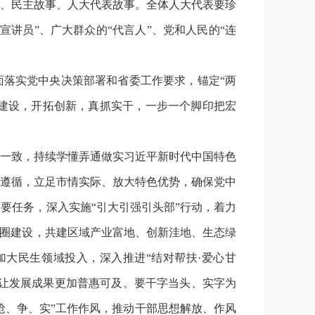
、民主故事、人大代表故事。全体人大代表要珍
讲员”、广大群众的“代言人”、党和人民的“连
面落实党中央决策部署和省委工作要求，锚定“两
”建设，开拓创新，真抓实干，一步一个脚印把宏
一致，持续学懂弄通做实习近平新时代中国特色
遵循，立足市情实际、放大特色优势，确保党中
要任务，深入实施“引大引强引头部”行动，着力
济圈建设，共建区域产业富地、创新洼地、生态绿
大民生领域投入，深入推进“结对帮扶·爱心甘
，让发展成果更加普惠可及。要干字当头、实字为
抢、争、实”工作作风，推动干部思想解放、作风