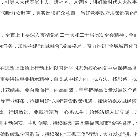
，引导人大代表沉下去、进社区、入选区，讲好新时代人大故事
倾听群众呼声，真实反映群众意愿，当好党委政府决策部署的“宣
篇，全市上下要深入贯彻党的二十大和二十届历次全会精神，全
目标任务，加快构建“五城融合”发展格局，奋力推进“全域城市化
在思想上政治上行动上同以习近平同志为核心的党中央保持高度
重要讲话重要指示精神，自觉从中找方向、找方法、找思路、找
开花结果。要向新而行、向高而攀，牢牢把握高质量发展这个首
等产业链条，抢抓用好“六网”建设政策机遇，加快酒嘉双城经
效、行稳致远。要践行宗旨、心系民生，始终站稳人民立场，加
进主动创安、主动创稳，持续擦亮“最具幸福感城市”金字招牌
确政绩观学习教育，持续深化“三抓三促”行动，大力发扬“拼、