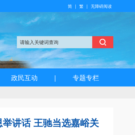
简
|
繁
|
无障碍阅读
政民互动
|
专题专栏
举讲话 王驰当选嘉峪关