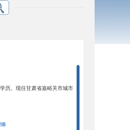
学学历。现任甘肃省嘉峪关市城市
理德