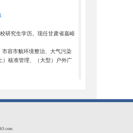
伟
党校研究生学历。现任甘肃省嘉峪
、市容市貌环境整治、大气污染
土）核准管理、（大型）户外广
队队长 王连喜
学学历。现任甘肃省嘉峪关市城市
3.com